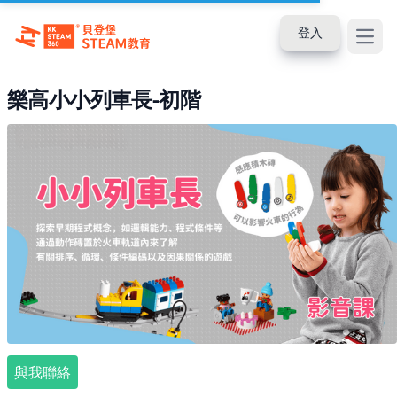
登入
Open
樂高小小列車長-初階
與我聯絡