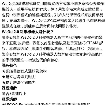
WeDo2.0基礎程式班使用圖塊式的方式讓小朋友寫指令去操作
機器人，並用平板操作程式，除了用樂高積木完成立體結構，
也從中學習程式的編程與流程，對於入門學習程式來說簡單易
懂，充滿趣味性。WeDo 2.0的課程都會帶入現實生活聯結科學
議題或任務，訓練獨立思考與解決問題的能力。
WeDo 2.0 科學機器人是什麼？
樂高®教育 WeDo 2.0 科學機器人為世界各地的小學學生們帶
來了直觀 的課程、課堂友好型軟體以及動手實踐式 STEAM 課
程。本解決方案引導學生們學習科學、計算思維和工程原理，
樂高®教育 WeDo 2.0 科學機器人教育解決方案能夠提高他們
的學習積極性，增強他們的自信心。
課程特色
★認識基礎程式邏輯及架構
★建立思考與判斷力
★提升解決問題能力
課程適齡
適合8歲或以上
授課講師
★LEGO® Education丹麥總公司 認證教學培訓師資群。